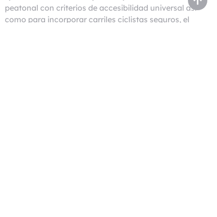
peatonal con criterios de accesibilidad universal así
como para incorporar carriles ciclistas seguros, el
mobiliario y la señalización necesarios para mejorar las
condiciones de las banquetas como espacio público
generador de paisaje, cultura, y economía. Incluye
arbolado, ciclopuertos, bancas, estaciones de
transferencia, señalización y kioscos.