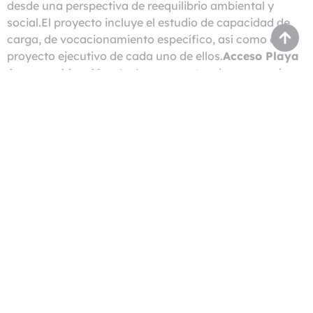
desde una perspectiva de reequilibrio ambiental y
social.El proyecto incluye el estudio de capacidad de
carga, de vocacionamiento específico, así como el
proyecto ejecutivo de cada uno de ellos.
Acceso Playa
Amapas / Los Muertos
Los proyectos de acceso al mar
de los frentes litorales de la colonia Emiliano Zapata y
Amapas, pretenden ser actuaciones que cambien el
rostro y dignifiquen estos espacios claves en la relación
del habitante y el turista con la primera línea de mar. Se
diagnosticó el estado actual que presentan estos
puntos, y se elaboraron propuestas de intervención
factibles atendiendo al paisaje, las infraestructuras y
accesibilidad.