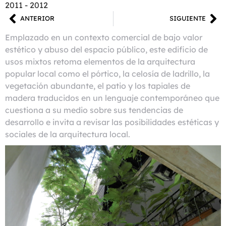
2011 - 2012
ANTERIOR
SIGUIENTE
Emplazado en un contexto comercial de bajo valor
estético y abuso del espacio público, este edificio de
usos mixtos retoma elementos de la arquitectura
popular local como el pórtico, la celosía de ladrillo, la
vegetación abundante, el patio y los tapiales de
madera traducidos en un lenguaje contemporáneo que
cuestiona a su medio sobre sus tendencias de
desarrollo e invita a revisar las posibilidades estéticas y
sociales de la arquitectura local.