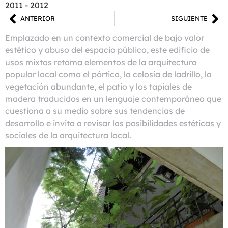
2011 - 2012
ANTERIOR
SIGUIENTE
Emplazado en un contexto comercial de bajo valor
estético y abuso del espacio público, este edificio de
usos mixtos retoma elementos de la arquitectura
popular local como el pórtico, la celosía de ladrillo, la
vegetación abundante, el patio y los tapiales de
madera traducidos en un lenguaje contemporáneo que
cuestiona a su medio sobre sus tendencias de
desarrollo e invita a revisar las posibilidades estéticas y
sociales de la arquitectura local.